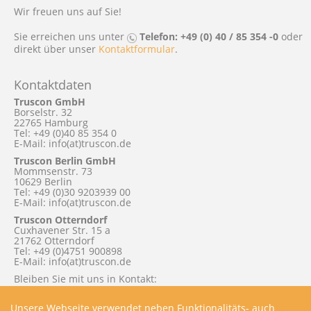
Wir freuen uns auf Sie!
Sie erreichen uns unter
Telefon: +49 (0) 40 / 85 354 -0
oder
direkt über unser
Kontaktformular
.
Kontaktdaten
Truscon GmbH
Borselstr. 32
22765 Hamburg
Tel: +49 (0)40 85 354 0
E-Mail: info(at)truscon.de
Truscon Berlin GmbH
Mommsenstr. 73
10629 Berlin
Tel: +49 (0)30 9203939 00
E-Mail: info(at)truscon.de
Truscon Otterndorf
Cuxhavener Str. 15 a
21762 Otterndorf
Tel: +49 (0)4751 900898
E-Mail: info(at)truscon.de
Bleiben Sie mit uns in Kontakt:
Unsere Webseite verwendet neben Funktionalitäts- auch